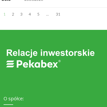
1
2
3
4
5
…
31
O spółce: