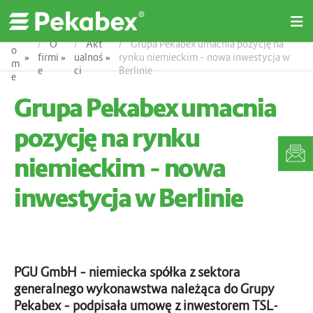
O
H
p
O
Akt
Grupa Pekabex umacnia pozycję na
e
o
»
firmi
»
ualnoś
»
rynku niemieckim – nowa inwestycja w
n
m
e
ci
Berlinie
M
e
e
Grupa Pekabex umacnia
n
u
pozycję na rynku
niemieckim – nowa
inwestycja w Berlinie
PGU GmbH – niemiecka spółka z sektora
generalnego wykonawstwa należąca do Grupy
Pekabex – podpisała umowę z inwestorem TSL-