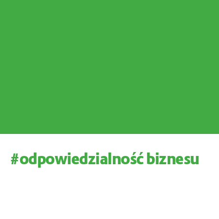
#odpowiedzialność biznesu
Z
R
Ó
W