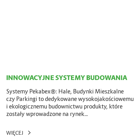
W
A
A
T
C
Ó
Y
W
J
N
E
S
Y
S
INNOWACYJNE SYSTEMY BUDOWANIA
T
E
Systemy Pekabex®: Hale, Budynki Mieszkalne
M
czy Parkingi to dedykowane wysokojakościowemu
Y
i ekologicznemu budownictwu produkty, które
B
zostały wprowadzone na rynek…
U
D
O
WIĘCEJ
W