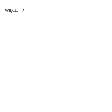
I
Z
WIĘCEJ
N
E
S
U
E
K
O
L
O
G
I
C
Z
N
E
P
R