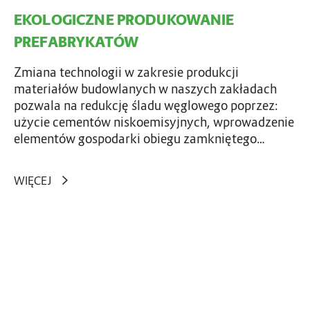
O
EKOLOGICZNE PRODUKOWANIE
D
U
PREFABRYKATÓW
K
O
Zmiana technologii w zakresie produkcji
W
materiałów budowlanych w naszych zakładach
A
pozwala na redukcję śladu węglowego poprzez:
N
użycie cementów niskoemisyjnych, wprowadzenie
I
elementów gospodarki obiegu zamkniętego…
E
P
WIĘCEJ
R
E
F
A
I
B
N
R
N
Y
O
K