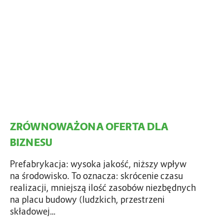
N
O
W
A
Ż
O
N
A
O
F
ZRÓWNOWAŻONA OFERTA DLA
E
R
BIZNESU
T
A
Prefabrykacja: wysoka jakość, niższy wpływ
D
na środowisko. To oznacza: skrócenie czasu
L
realizacji, mniejszą ilość zasobów niezbędnych
A
na placu budowy (ludzkich, przestrzeni
B
składowej…