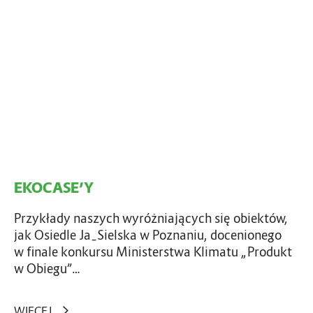
C
A
S
E
’
Y
EKOCASE’Y
Przykłady naszych wyróżniających się obiektów,
jak Osiedle Ja_Sielska w Poznaniu, docenionego
w finale konkursu Ministerstwa Klimatu „Produkt
w Obiegu”…
WIĘCEJ