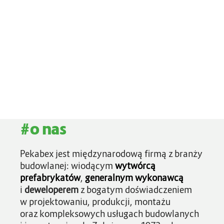
M
o
r
e
#o nas
Pekabex jest międzynarodową firmą z branży
budowlanej: wiodącym
wytwórcą
prefabrykatów
,
generalnym wykonawcą
i
deweloperem
z bogatym doświadczeniem
w projektowaniu, produkcji, montażu
oraz kompleksowych usługach budowlanych