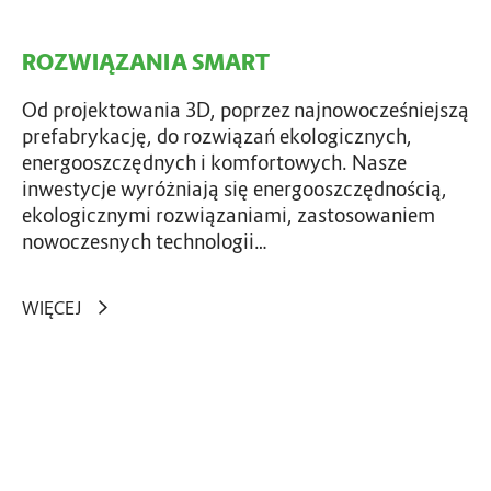
M
A
ROZWIĄZANIA SMART
R
T
Od projektowania 3D, poprzez najnowocześniejszą
prefabrykację, do rozwiązań ekologicznych,
energooszczędnych i komfortowych. Nasze
inwestycje wyróżniają się energooszczędnością,
ekologicznymi rozwiązaniami, zastosowaniem
nowoczesnych technologii…
WIĘCEJ
E
K
O