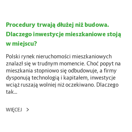
u
w
e
z
a
j
p
Procedury trwają dłużej niż budowa.
ą
r
d
Dlaczego inwestycje mieszkaniowe stoją
e
ł
f
w miejscu?
u
a
ż
Polski rynek nieruchomości mieszkaniowych
b
e
znalazł się w trudnym momencie. Choć popyt na
r
j
mieszkania stopniowo się odbudowuje, a firmy
y
n
dysponują technologią i kapitałem, inwestycje
k
i
wciąż ruszają wolniej niż oczekiwano. Dlaczego
a
ż
tak…
t
b
ó
u
w
d
WIĘCEJ
o
o
d
w
a