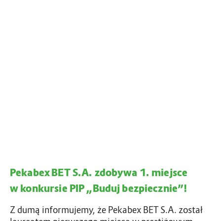
P
P
.
e
e
D
k
k
l
a
a
a
b
b
c
e
e
z
x
x
e
u
B
g
E
o
T
i
S
n
.
w
A
e
.
s
Pekabex BET S.A. zdobywa 1. miejsce
z
t
d
y
w konkursie PIP „Buduj bezpiecznie”!
o
c
b
Z dumą informujemy, że Pekabex BET S.A. został
j
y