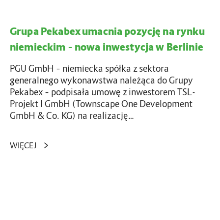
y
c
u
t
h
m
u
n
Grupa Pekabex umacnia pozycję na rynku
a
c
i
c
niemieckim – nowa inwestycja w Berlinie
j
c
n
o
e
i
PGU GmbH – niemiecka spółka z sektora
n
P
a
generalnego wykonawstwa należąca do Grupy
a
o
p
Pekabex – podpisała umowę z inwestorem TSL-
l
z
o
Projekt I GmbH (Townscape One Development
n
n
z
GmbH & Co. KG) na realizację…
e
a
y
g
ń
c
o
WIĘCEJ
s
j
k
ę
i
n
e
a
P
j
o
r
w