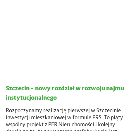
d
c
n
p
z
ż
o
e
y
w
c
n
i
i
i
e
n
e
d
–
r
z
n
i
i
o
i
a
w
–
l
y
„
n
r
P
e
Szczecin – nowy rozdział w rozwoju najmu
o
r
g
z
a
instytucjonalnego
o
d
k
b
z
Rozpoczynamy realizację pierwszej w Szczecinie
t
u
i
inwestycji mieszkaniowej w formule PRS. To piąty
y
d
a
wspólny projekt z PFR Nieruchomości i kolejny
c
o
ł