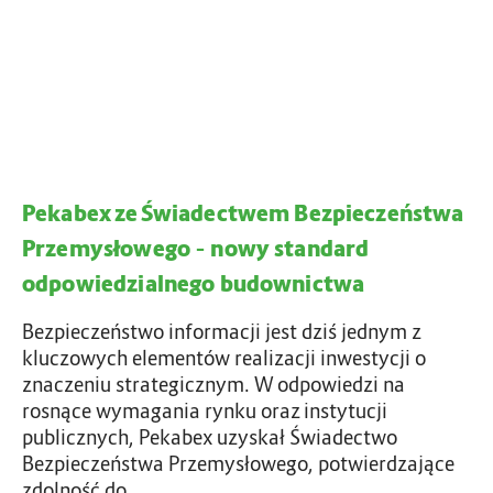
x
n
S
z
e
t
e
j
u
d
Ś
e
w
n
i
t
a
D
Pekabex ze Świadectwem Bezpieczeństwa
d
e
e
Przemysłowego – nowy standard
p
c
o
odpowiedzialnego budownictwa
t
t
w
Bezpieczeństwo informacji jest dziś jednym z
w
e
kluczowych elementów realizacji inwestycji o
m
znaczeniu strategicznym. W odpowiedzi na
G
B
rosnące wymagania rynku oraz instytucji
d
e
publicznych, Pekabex uzyskał Świadectwo
a
z
Bezpieczeństwa Przemysłowego, potwierdzające
ń
p
zdolność do…