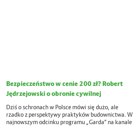
p
k
i
a
e
b
c
e
z
x
e
n
ń
a
s
t
b
w
u
o
d
Bezpieczeństwo w cenie 200 zł? Robert
w
o
Jędrzejowski o obronie cywilnej
w
c
a
e
Dziś o schronach w Polsce mówi się dużo, ale
c
n
rzadko z perspektywy praktyków budownictwa. W
h
i
najnowszym odcinku programu „Garda” na kanale
f
e
i
2