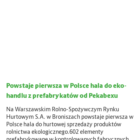
y
s
n
t
k
a
u
j
n
e
i
p
e
i
m
e
i
r
e
w
c
s
k
Powstaje pierwsza w Polsce hala do eko-
z
i
a
handlu z prefabrykatów od Pekabexu
m
w
–
Na Warszawskim Rolno-Spożywczym Rynku
n
P
Hurtowym S.A. w Broniszach powstaje pierwsza w
o
o
Polsce hala do hurtowej sprzedaży produktów
w
l
rolnictwa ekologicznego.602 elementy
a
s
prefabrykowane w kontrolowanych fabrycznych