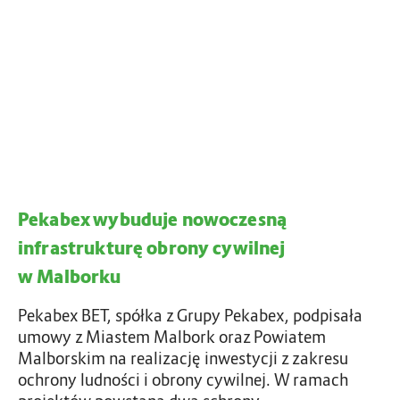
b
i
e
w
x
w
c
y
e
b
n
u
t
d
r
u
u
j
m
Pekabex wybuduje nowoczesną
e
P
n
infrastrukturę obrony cywilnej
o
o
z
w Malborku
w
n
o
Pekabex BET, spółka z Grupy Pekabex, podpisała
a
c
umowy z Miastem Malbork oraz Powiatem
n
z
Malborskim na realizację inwestycji z zakresu
i
e
ochrony ludności i obrony cywilnej. W ramach
a
s