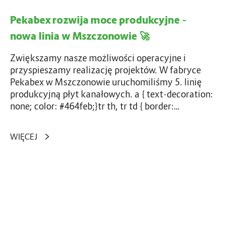
a
o
Pekabex rozwija moce produkcyjne –
m
n
o
y
nowa linia w Mszczonowie 🚀
c
c
e
Zwiększamy nasze możliwości operacyjne i
y
p
przyspieszamy realizację projektów. W fabryce
w
r
Pekabex w Mszczonowie uruchomiliśmy 5. linię
i
o
produkcyjną płyt kanałowych. a { text-decoration:
l
d
none; color: #464feb;}tr th, tr td { border:…
n
u
e
k
j
WIĘCEJ
c
w
y
j
M
n
a
B
e
l
u
–
b
d
n
o
o