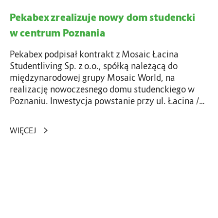
o
z
w
Pekabex zrealizuje nowy dom studencki
u
e
j
w centrum Poznania
g
e
o
n
Pekabex podpisał kontrakt z Mosaic Łacina
w
o
Studentliving Sp. z o.o., spółką należącą do
w
międzynarodowej grupy Mosaic World, na
L
y
realizację nowoczesnego domu studenckiego w
i
d
Poznaniu. Inwestycja powstanie przy ul. Łacina /…
p
o
s
m
k
WIĘCEJ
s
u
t
u
d
P
e
e
n
k
c
a
k