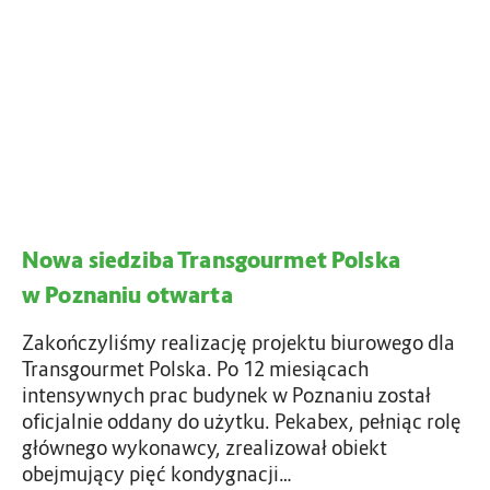
i
e
d
z
i
b
a
T
r
Nowa siedziba Transgourmet Polska
a
n
w Poznaniu otwarta
s
g
Zakończyliśmy realizację projektu biurowego dla
o
Transgourmet Polska. Po 12 miesiącach
u
intensywnych prac budynek w Poznaniu został
r
oficjalnie oddany do użytku. Pekabex, pełniąc rolę
m
głównego wykonawcy, zrealizował obiekt
e
obejmujący pięć kondygnacji…