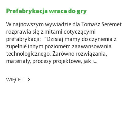
e
w
s
Prefabrykacja wraca do gry
r
t
a
y
W najnowszym wywiadzie dla Tomasz Seremet
c
c
rozprawia się z mitami dotyczącymi
a
j
prefabrykacji: "Dzisiaj mamy do czynienia z
d
i
zupełnie innym poziomem zaawansowania
o
🌱
technologicznego. Zarówno rozwiązania,
🏗️
materiały, procesy projektowe, jak i…
g
r
y
WIĘCEJ
N
o
w
a
s