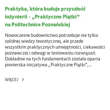
a
w
Praktyka, która buduje przyszłość
e
b
g
inżynierii – „Praktyczne Piątki”
u
o
na Politechnice Poznańskiej
d
–
u
n
Nowoczesne budownictwo potrzebuje nie tylko
j
o
solidnej wiedzy teoretycznej, ale przede
e
w
wszystkim praktycznych umiejętności, ciekawości
p
y
poznawczej i odwagi w testowaniu rozwiązań.
r
s
Dokładnie na tych fundamentach została oparta
z
t
pionierska inicjatywa „Praktyczne Piątki”,…
y
a
s
n
z
WIĘCEJ
d
ł
a
o
r
ś
d
S
ć
o
z
i