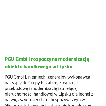
u
m
o
c
b
w
j
H
n
i
r
i
N
o
c
o
z
t
r
p
w
d
o
a
C
c
a
z
p
PGU GmbH rozpoczyna modernizację
y
i
n
obiektu handlowego w Lipsku
t
a
a
m
PGU GmbH, niemiecki generalny wykonawca
l
o
należący do Grupy Pekabex, zrealizuje
d
przebudowę i modernizację istniejącej
e
nieruchomości handlowej w Lipsku dla jednej z
r
największych sieci handlu spożywczego w
n
Niemczech. Inwestycja obejmuje kompleksową…