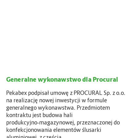
a
r
g
a
a
l
r
n
t
e
o
w
r
y
p
k
!
o
n
Generalne wykonawstwo dla Procural
a
w
Pekabex podpisał umowę z PROCURAL Sp. z o.o.
s
na realizację nowej inwestycji w formule
t
generalnego wykonawstwa. Przedmiotem
w
kontraktu jest budowa hali
o
produkcyjno‑magazynowej, przeznaczonej do
d
konfekcjonowania elementów ślusarki
l
aluminiowej, z częścią…