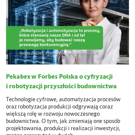
b
e
x
w
F
o
r
b
e
Pekabex w Forbes Polska o cyfryzacji
s
P
i robotyzacji przyszłości budownictwa
o
l
Technologie cyfrowe, automatyzacja procesów
s
oraz robotyzacja produkcji odgrywają coraz
k
większą rolę w rozwoju nowoczesnego
a
budownictwa. O tym, jak zmieniają one sposób
o
projektowania, produkcji i realizacji inwestycji,