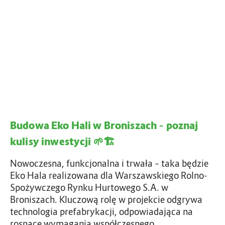
o
r
w
w
k
a
a
u
E
l
k
i
o
n
H
i
a
a
l
w
i
w
M
Budowa Eko Hali w Broniszach – poznaj
s
B
kulisy inwestycji 🌱🏗️
z
r
c
o
Nowoczesna, funkcjonalna i trwała – taka będzie
z
n
Eko Hala realizowana dla Warszawskiego Rolno-
o
i
Spożywczego Rynku Hurtowego S.A. w
n
s
Broniszach. Kluczową rolę w projekcie odgrywa
o
z
technologia prefabrykacji, odpowiadająca na
w
a
rosnące wymagania współczesnego…