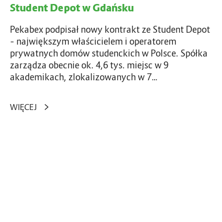
e
Student Depot w Gdańsku
w
n
s
o
Pekabex podpisał nowy kontrakt ze Student Depot
k
w
– największym właścicielem i operatorem
i
o
prywatnych domów studenckich w Polsce. Spółka
o
c
zarządza obecnie ok. 4,6 tys. miejsc w 9
z
akademikach, zlokalizowanych w 7…
o
e
b
s
r
WIĘCEJ
n
o
y
n
a
i
k
P
e
a
e
c
d
k
y
e
a
w
m
b
i
i
e
l
k