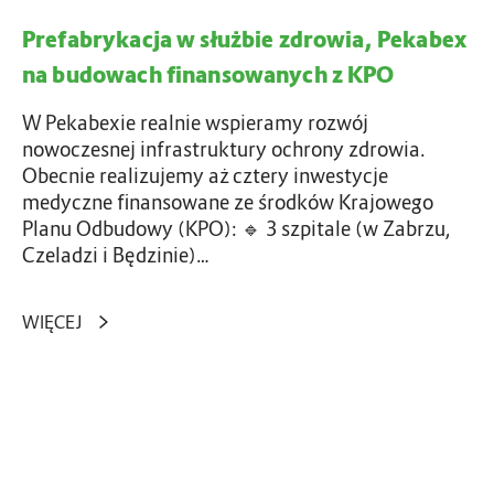
w
Prefabrykacja w służbie zdrowia, Pekabex
s
na budowach finansowanych z KPO
ł
u
W Pekabexie realnie wspieramy rozwój
ż
nowoczesnej infrastruktury ochrony zdrowia.
b
Obecnie realizujemy aż cztery inwestycje
i
medyczne finansowane ze środków Krajowego
e
Planu Odbudowy (KPO): 🔹 3 szpitale (w Zabrzu,
z
Czeladzi i Będzinie)…
d
r
WIĘCEJ
o
w
i
a
B
,
e
P
z
e