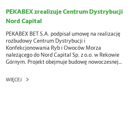
z
z
a
PEKABEX zrealizuje Centrum Dystrybucji
u
c
j
Nord Capital
j
e
i
C
PEKABEX BET S.A. podpisał umowę na realizację
p
e
rozbudowy Centrum Dystrybucji i
r
n
Konfekcjonowania Ryb i Owoców Morza
z
t
należącego do Nord Capital Sp. z o.o. w Rekowie
y
r
Górnym. Projekt obejmuje budowę nowoczesnej…
s
u
z
m
ł
WIĘCEJ
D
o
y
ś
s
c
t
P
i
r
G
b
y
U
u
b
G
d