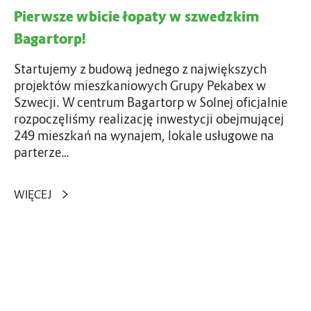
e
w
Pierwsze wbicie łopaty w szwedzkim
ł
a
o
Bagartorp!
r
p
t
a
Startujemy z budową jednego z największych
a
t
projektów mieszkaniowych Grupy Pekabex w
y
Szwecji. W centrum Bagartorp w Solnej oficjalnie
w
rozpoczęliśmy realizację inwestycji obejmującej
249 mieszkań na wynajem, lokale usługowe na
s
parterze…
z
w
WIĘCEJ
e
d
z
k
G
i
e
m
n
B
e