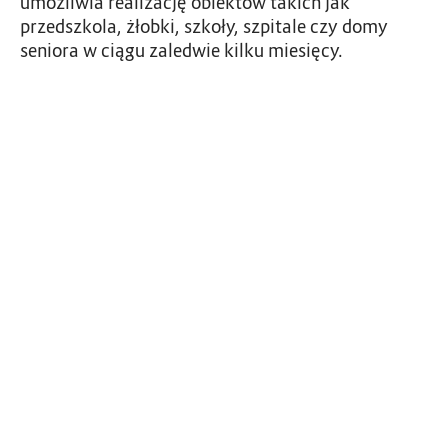
umożliwia realizację obiektów takich jak
przedszkola, żłobki, szkoły, szpitale czy domy
seniora w ciągu zaledwie kilku miesięcy.
M
o
r
e