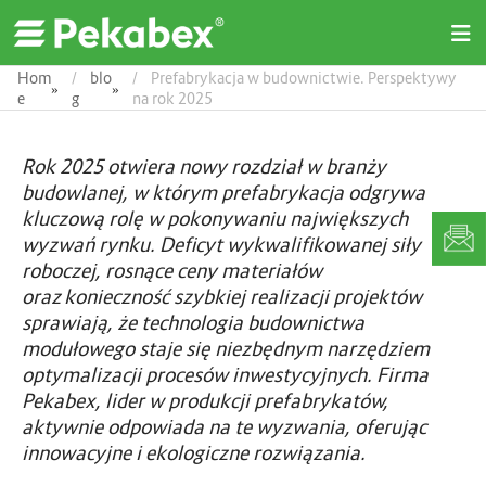
O
p
e
Hom
blo
Prefabrykacja w budownictwie. Perspektywy
»
»
n
e
g
na rok 2025
M
e
n
Rok 2025 otwiera nowy rozdział w branży
u
budowlanej, w którym prefabrykacja odgrywa
kluczową rolę w pokonywaniu największych
wyzwań rynku. Deficyt wykwalifikowanej siły
roboczej, rosnące ceny materiałów
oraz konieczność szybkiej realizacji projektów
sprawiają, że technologia budownictwa
modułowego staje się niezbędnym narzędziem
optymalizacji procesów inwestycyjnych. Firma
Pekabex, lider w produkcji prefabrykatów,
aktywnie odpowiada na te wyzwania, oferując
innowacyjne i ekologiczne rozwiązania.