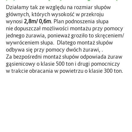
Działamy tak ze względu na rozmiar słupów
głównych, których wysokość w przekroju
wynosi
2,8m/ 0,6m
. Plan podnoszenia słupa
nie dopuszczał możliwości montażu przy pomocy
jednego żurawia, ponieważ groziło to skręceniem/
wywróceniem słupa. Dlatego montaż słupów
odbywa się przy pomocy dwóch żurawi, .
Za bezpośredni montaż słupów odpowiada żuraw
gąsienicowy o klasie 500 ton i drugi pomocniczy
w trakcie obracania w powietrzu o klasie 300 ton.
M
o
r
e