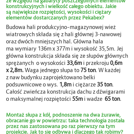
ze względu na gabaryty poszczególnych elementów
konstrukcyjnych i wielkość całego obiektu. Jakie
są największe rozpiętości, wysokości i ciężary
elementów dostarczanych przez Pekabex?
Budowa hali produkcyjno–magazynowej wież
wiatrowych składa się z hali głównej 3-nawowej
oraz dwóch mniejszych hal. Główna hala
ma wymiary 136m x 377m i wysokość 35,5m. Jej
główna konstrukcja składa się ze słupów głównych
sprężanych o wysokości
33,6m
i przekroju
0,6m
x 2,8m.
Waga jednego słupa to
75 ton
. W każdej
z naw budynku zaprojektowano belki
podsuwnicowe o wys.
1,8m
i ciężarze
35 ton
.
Całość zwieńcza konstrukcja dachu z dźwigarami
o maksymalnej rozpiętości
55m
i wadze
65 ton
.
Montaż słupa z kół, podnoszenie na dwa żurawie,
obracanie go w powietrzu: taka technologia została
przez nas zastosowana po raz pierwszy na tym
projekcie. Jak to się odbywa i dlaczego tak robimy?