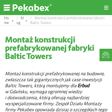
O
p
e
Ho
bl
Montaż konstrukcji prefabrykowanej fabryki
»
»
n
me
og
Baltic Towers
M
e
n
Montaż konstrukcji
u
prefabrykowanej fabryki
Baltic Towers
Montaż konstrukcji prefabrykowanej na budowie,
zwłaszcza tak gigantycznych jak case inwestycji
Baltic Towers, którą montujemy dla
Erbud
w Gdańsku, wymaga ogromnej wiedzy
i doświadczenia, którą oferują najbardziej
wyspecjalizowane firmy. Zespół Działu Montaży
firmy Pekabex opowiada dzisiaj o szczegółach tego