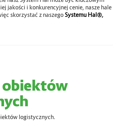
j jakości i konkurencyjnej cenie, nasze hale
ięc skorzystać z naszego
Systemu Hal
®,
e obiektów
nych
biektów logistycznych.