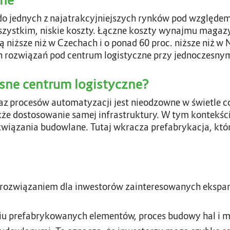
zne
o jednych z najatrakcyjniejszych rynków pod względem 
wszystkim, niskie koszty. Łączne koszty wynajmu magazy
cią niższe niż w Czechach i o ponad 60 proc. niższe niż 
 rozwiązań pod centrum logistyczne przy jednoczesny
ne centrum logistyczne?
z procesów automatyzacji jest nieodzowne w świetle 
 także dostosowanie samej infrastruktury. W tym kontek
związania budowlane. Tutaj wkracza prefabrykacja, któr
 rozwiązaniem dla inwestorów zainteresowanych ekspan
u prefabrykowanych elementów, proces budowy hal i m