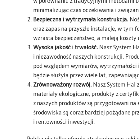
w porównaniu z tradycyjnymi metodami bu
minimalizując czas oczekiwania i związan
Bezpieczna i wytrzymała konstrukcja.
Noś
oraz zapas na przyszłe instalacje, w tym
wzrasta bezpieczeństwo, a maleją koszty 
Wysoka jakość i trwałość.
Nasz System Hal
i niezawodność naszych konstrukcji. Pro
pod względem wymiarów, wytrzymałości i 
będzie służyła przez wiele lat, zapewniają
Zrównoważony rozwój.
Nasz System Hal z
materiały ekologiczne, produkty z certyfi
z naszych produktów są przygotowani na 
środowiska są coraz bardziej pożądane pr
i rentowności inwestycji.
Polska nie tylko oferuje atrakcyjne warunki