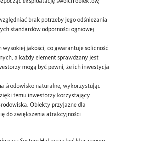
zpocząć eksploatację swoich obiektów,
ględniać brak potrzeby jego odśnieżania
szych standardów odporności ogniowej
 wysokiej jakości, co gwarantuje solidność
nych, a każdy element sprawdzany jest
estorzy mogą być pewni, że ich inwestycja
na środowisko naturalne, wykorzystując
Dzięki temu inwestorzy korzystający
rodowiska. Obiekty przyjazne dla
ię do zwiększenia atrakcyjności
 gdzie nasz System Hal może być kluczowym