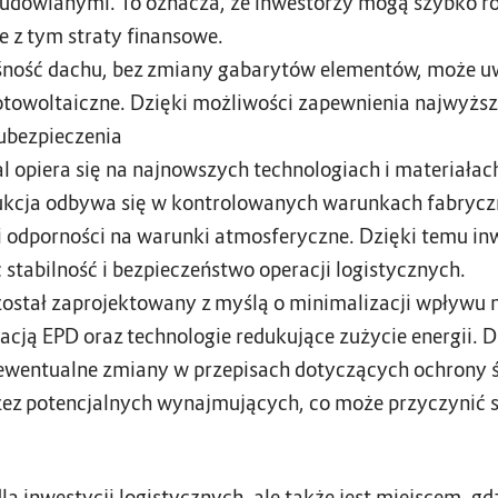
dowlanymi. To oznacza, że inwestorzy mogą szybko ro
e z tym straty finansowe.
ność dachu, bez zmiany gabarytów elementów, może uwz
 fotowoltaiczne. Dzięki możliwości zapewnienia najwyż
ubezpieczenia
 opiera się na najnowszych technologiach i materiałach
dukcja odbywa się w kontrolowanych warunkach fabrycz
odporności na warunki atmosferyczne. Dzięki temu inw
c stabilność i bezpieczeństwo operacji logistycznych.
ostał zaprojektowany z myślą o minimalizacji wpływu 
kacją EPD oraz technologie redukujące zużycie energii. 
ewentualne zmiany w przepisach dotyczących ochrony ś
zez potencjalnych wynajmujących, co może przyczynić s
 dla inwestycji logistycznych, ale także jest miejscem,