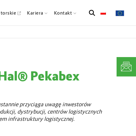
T
storskie
Kariera
Kontakt
o
g
g
l
e
s
e
a
 Hal® Pekabex
r
c
h
m
ustannie przyciąga uwagę inwestorów
o
dukcji, dystrybucji, centrów logistycznych
d
m infrastruktury logistycznej.
a
l