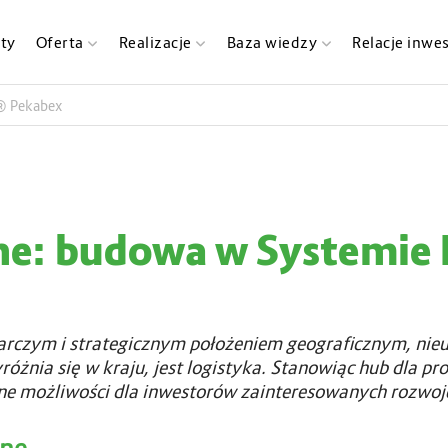
ty
Oferta
Realizacje
Baza wiedzy
Relacje inwe
® Pekabex
ne: budowa w Systemie
arczym i strategicznym położeniem geograficznym, nie
óżnia się w kraju, jest logistyka. Stanowiąc hub dla pro
nane możliwości dla inwestorów zainteresowanych rozwoje