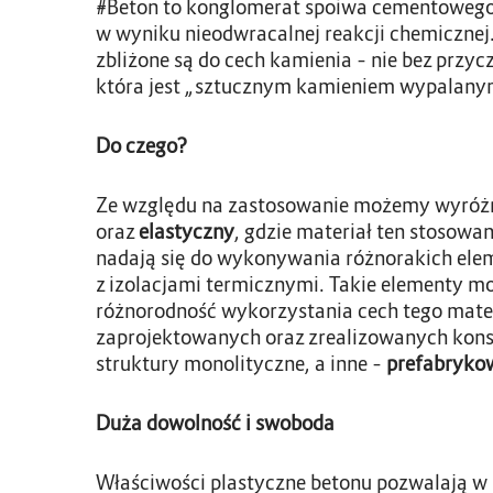
#Beton to konglomerat spoiwa cementowego 
w wyniku nieodwracalnej reakcji chemicznej
zbliżone są do cech kamienia – nie bez prz
która jest „sztucznym kamieniem wypalany
Do czego?
Ze względu na zastosowanie możemy wyróżn
oraz
elastyczny
, gdzie materiał ten stosowa
nadają się do wykonywania różnorakich ele
z izolacjami termicznymi. Takie elementy 
różnorodność wykorzystania cech tego mate
zaprojektowanych oraz zrealizowanych konst
struktury monolityczne, a inne –
prefabryko
Duża dowolność i swoboda
Właściwości plastyczne betonu pozwalają w 