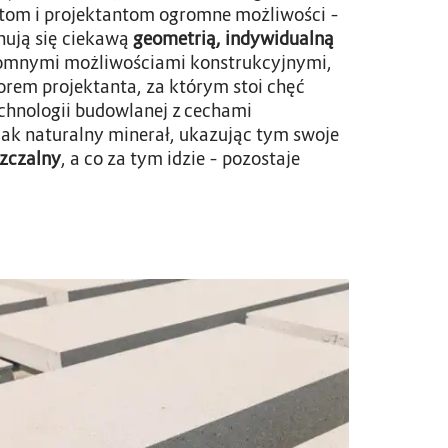
ktom i projektantom ogromne możliwości –
hują się ciekawą
geometrią, indywidualną
gromnymi możliwościami konstrukcyjnymi,
orem projektanta, za którym stoi chęć
echnologii budowlanej z cechami
jak naturalny minerał, ukazując tym swoje
szczalny
, a co za tym idzie – pozostaje