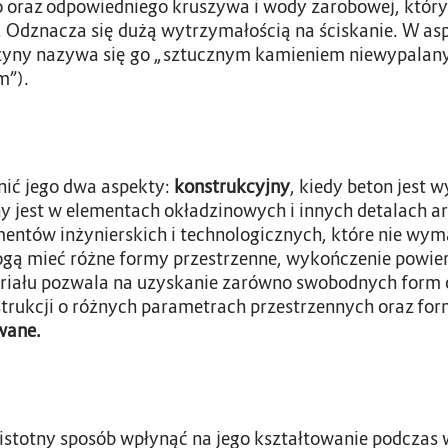
oraz odpowiedniego kruszywa i wody zarobowej, który
. Odznacza się dużą wytrzymałością na ściskanie. W as
yczyny nazywa się go „sztucznym kamieniem niewypalan
m”).
ić jego dwa aspekty:
konstrukcyjny
, kiedy beton jest
ny jest w elementach okładzinowych i innych detalach ar
mentów inżynierskich i technologicznych, które nie w
mogą mieć różne formy przestrzenne, wykończenie powie
riału pozwala na uzyskanie zarówno swobodnych form o
rukcji o różnych parametrach przestrzennych oraz form
wane.
istotny sposób wpłynąć na jego kształtowanie podczas