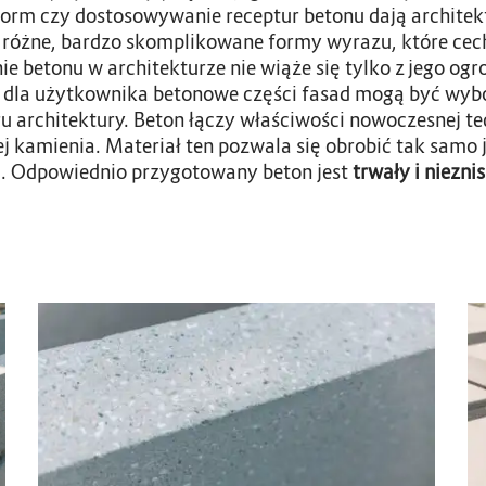
form czy dostosowywanie receptur betonu dają archite
óżne, bardzo skomplikowane formy wyrazu, które cec
e betonu w architekturze nie wiąże się tylko z jego o
ne dla użytkownika betonowe części fasad mogą być wyb
u architektury. Beton łączy właściwości nowoczesnej t
j kamienia. Materiał ten pozwala się obrobić tak samo 
). Odpowiednio przygotowany beton jest
trwały i niezni