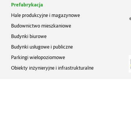
Prefabrykacja
Hale produkcyjne i magazynowe
Budownictwo mieszkaniowe
Budynki biurowe
Budynki usługowe i publiczne
Parkingi wielopoziomowe
Obiekty inżynieryjne i infrastrukturalne
Generalne wykonawstwo
P
z
Buduj w Systemach Pekabex®
Zaprojektuj i wybuduj