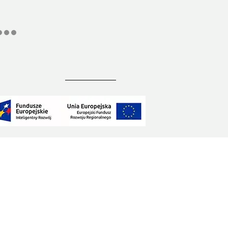
ekabex BET otrzymał dofinansowanie na projekty
 Programu Operacyjnego „Inteligentny Rozwój”
2014-2020