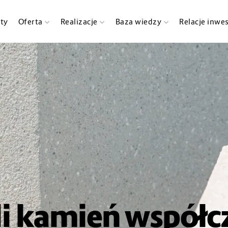
ty
Oferta
Realizacje
Baza wiedzy
Relacje inwe
li kamień współc