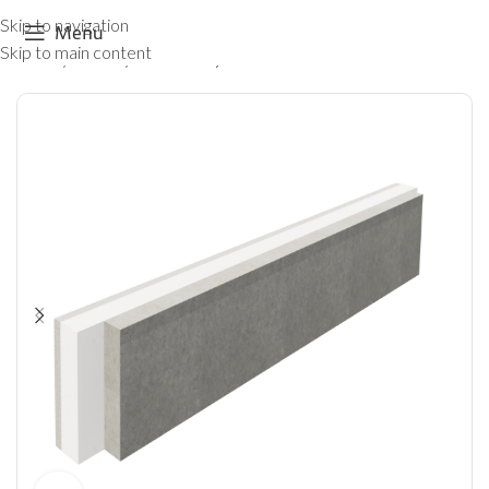
Skip to navigation
Menu
Skip to main content
Produkty
»
Ściany
»
Podwaliny