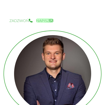
MACIEJ.BOROWSKI@PEKABEX.COM
+48 695 951 710
ZADZWOŃ
NAPISZ