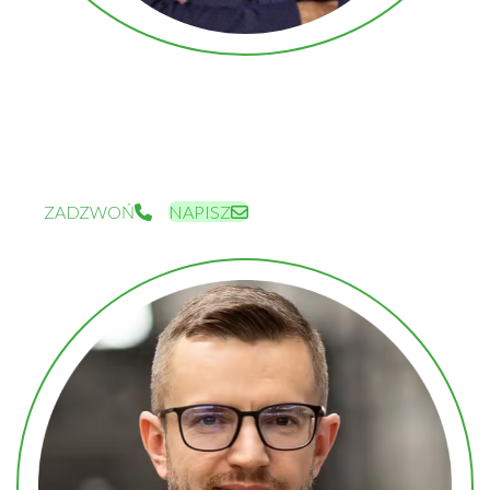
REGIONALNY DYREKTOR SPRZEDAŻY – WSCHÓD
BARTOSZ DĄBROWSKI
BARTOSZ.DABROWSKI@PEKABEX.COM
+48 889 589 661
ZADZWOŃ
NAPISZ