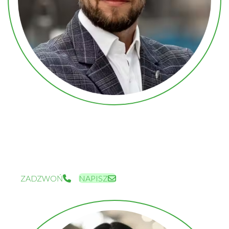
REGIONALNY DYREKTOR SPRZEDAŻY – POŁUDNIE
MICHAŁ HERÓD
MICHAL.HEROD@PEKABEX.COM
+48 697 007 110
ZADZWOŃ
NAPISZ