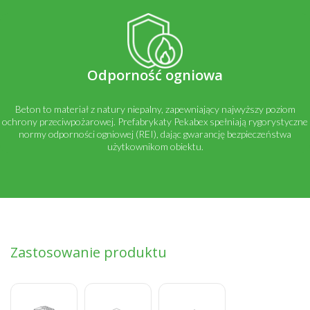
Odporność ogniowa
Beton to materiał z natury niepalny, zapewniający najwyższy poziom
ochrony przeciwpożarowej. Prefabrykaty Pekabex spełniają rygorystyczne
normy odporności ogniowej (REI), dając gwarancję bezpieczeństwa
użytkownikom obiektu.
Zastosowanie produktu