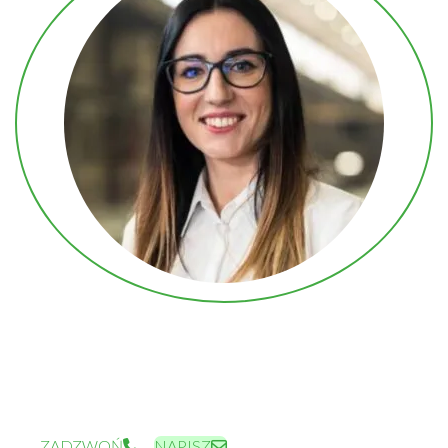
REGIONALNY DYREKTOR SPRZEDAŻY – PÓŁNOC
MAŁGORZATA GAWROŃSKA
MALGORZATA.GAWRONSKA@PEKABEX.COM
+48 661 351 733
ZADZWOŃ
NAPISZ